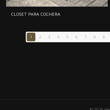
CLOSET PARA COCHERA
1
2
3
4
5
6
7
8
9
© 2026 Herr