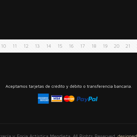
10
11
12
13
14
15
16
17
18
19
20
21
Aceptamos tarjetas de crédito y débito o transferencia bancaria.
ería y Forja Artística Mendieta. All Rights Reserved.
designed