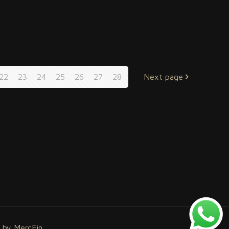
22
23
24
25
26
27
28
Next page
 by MercFin