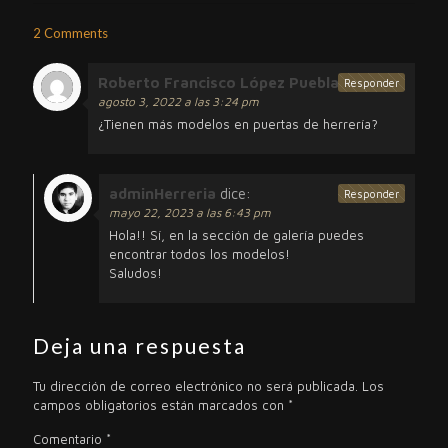
2 Comments
Roberto Francisco López Puebla
dice:
Responder
agosto 3, 2022 a las 3:24 pm
¿Tienen más modelos en puertas de herrería?
adminHerreria
dice:
Responder
mayo 22, 2023 a las 6:43 pm
Hola!! Sí, en la sección de galería puedes
encontrar todos los modelos!
Saludos!
Deja una respuesta
Tu dirección de correo electrónico no será publicada.
Los
campos obligatorios están marcados con
*
Comentario
*